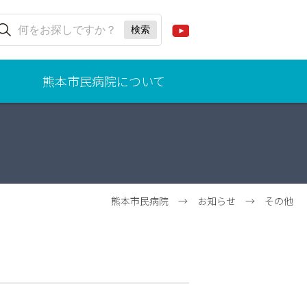
熊本市民病院について
ごあ
いさ
つ
（病
院事
業管
熊本市民病院
→
お知らせ
→
その他
理
者、
院
長）
理