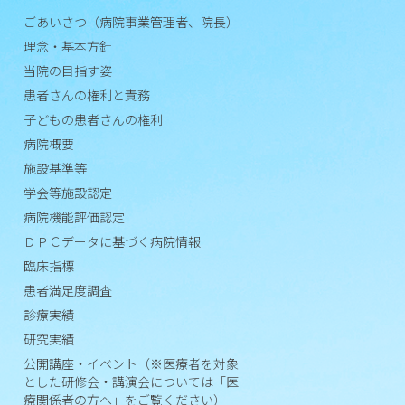
ごあいさつ（病院事業管理者、院長）
施
理念・基本方針
設
当院の目指す姿
基
準
患者さんの権利と責務
等
子どもの患者さんの権利
病院概要
学
施設基準等
会
学会等施設認定
等
病院機能評価認定
施
設
ＤＰＣデータに基づく病院情報
認
臨床指標
定
患者満足度調査
診療実績
病
研究実績
院
機
公開講座・イベント（※医療者を対象
とした研修会・講演会については「医
能
療関係者の方へ」をご覧ください）