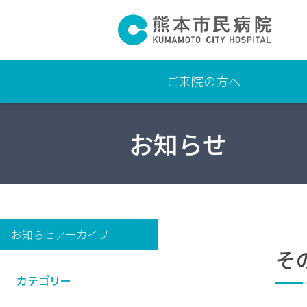
ご来院の方へ
よ
お知らせ
く
あ
る
質
問
交通
お知らせアーカイブ
アク
そ
セ
ス・
カテゴリー
駐車