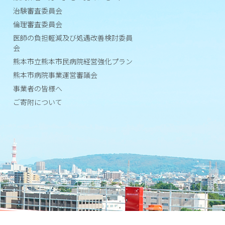
評
治験審査委員会
価
倫理審査委員会
認
定
医師の負担軽減及び処遇改善検討委員
会
Ｄ
熊本市立熊本市民病院経営強化プラン
Ｐ
熊本市病院事業運営審議会
Ｃ
事業者の皆様へ
デ
ご寄附について
ー
タ
に
基
づ
く
病
院
情
報