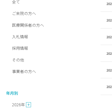
場
全て
202
外
ご来院の方へ
来
202
の
医療関係者の方へ
ご
案
入札情報
202
内
採用情報
入
202
院
その他
の
ご
202
事業者の方へ
案
内
202
専
年月別
門
外
2026年
来