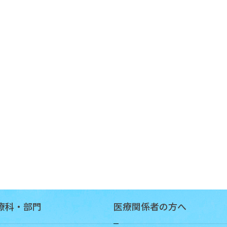
お
知
ら
せ
療科・部門
医療関係者の方へ