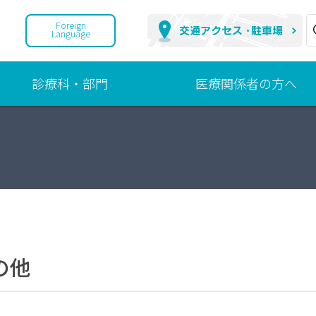
Foreign
Language
診療科・部門
医療関係者の方へ
診
地
療
域
科
連
携
部
へ
門
の
取
組
の他
ご
紹
介