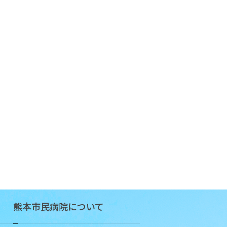
責
務
子
ど
も
の
患
者
さ
ん
の
権
利
病
院
熊本市民病院について
概
要