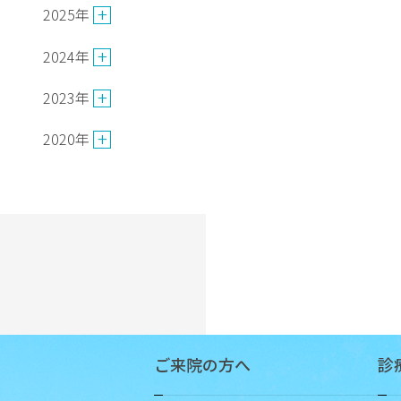
2025年
患
者
2024年
サ
ポ
2023年
ー
ト
2020年
セ
ン
タ
ー
の
ご
案
内
診断
ご来院の方へ
診
書・
証明