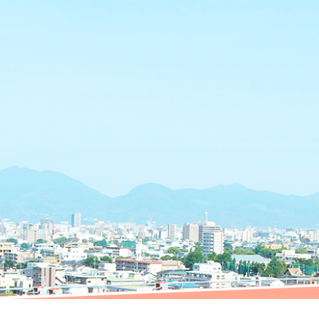
て
病
院
か
ら
の
周
知
事
項
に
つ
い
て
輸
血
拒
否