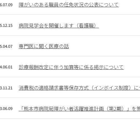
に
障がいのある職員の任免状況の公表について
6.07.09
つ
い
て
病院見学会を開催します（看護職）
5.12.15
保
険
専門医に聞く医療の話
5.04.07
薬
局
の
診療報酬改定に伴う加算等に係る掲示について
4.06.01
方
へ
消費税の適格請求書等保存方式（インボイス制度）に
3.11.21
研
修
「熊本市病院局障がい者活躍推進計画（第2期）」を
3.06.09
会・
講
演
会
の