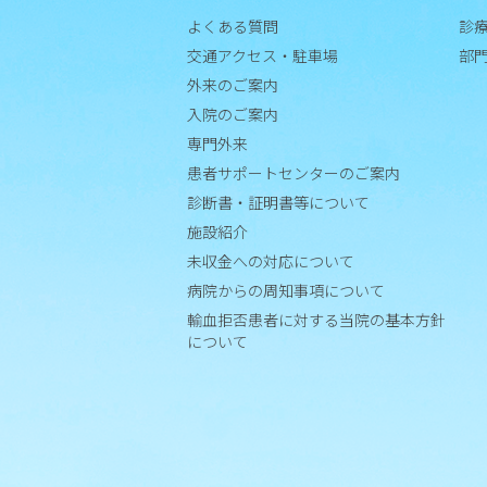
書等
よくある質問
診
につ
交通アクセス・駐車場
部
いて
外来のご案内
施
入院のご案内
設
専門外来
紹
患者サポートセンターのご案内
介
診断書・証明書等について
未
施設紹介
収
未収金への対応について
金
病院からの周知事項について
へ
輸血拒否患者に対する当院の基本方針
の
について
対
応
に
つ
い