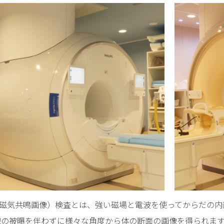
に
つ
い
て
保
険
薬
局
の
方
へ
研
修
会・
講
演
I（磁気共鳴画像）検査とは、強い磁場と電波を使ってからだの
会
線の被曝を伴わずに様々な角度から体の断面の画像を得られま
の