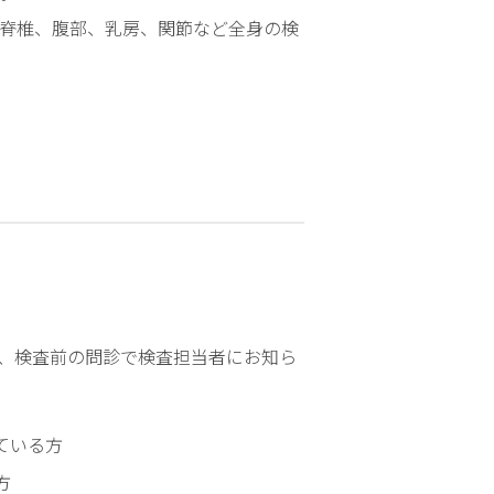
責
部、脊椎、腹部、乳房、関節など全身の検
務
子
ど
も
の
患
者
さ
ん
の
権
で、検査前の問診で検査担当者にお知ら
利
病
院
ている方
概
方
要