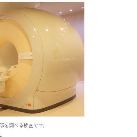
念・
基本
方針
当
院
の
目
指
す
姿
患
者
さ
ん
の
権
内部を調べる検査です。
利
す。
と