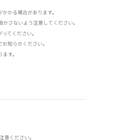
評
価
間がかかる場合があります。
認
動かさないよう注意してください。
定
がってください。
Ｄ
でお知らせください。
Ｐ
Ｃ
ります。
デ
ー
タ
に
基
づ
く
病
院
情
報
ご注意ください。