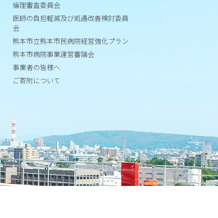
つい
倫理審査委員会
ては
医師の負担軽減及び処遇改善検討委員
「医
会
療関
熊本市立熊本市民病院経営強化プラン
係者
熊本市病院事業運営審議会
の方
事業者の皆様へ
へ」
ご寄附について
をご
覧く
ださ
い）
治
験
審
査
委
員
会