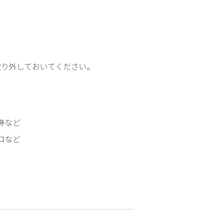
施
設
基
準
等
取り外しておいてください。
学
会
等
施
券など
設
ロなど
認
定
病
院
機
能