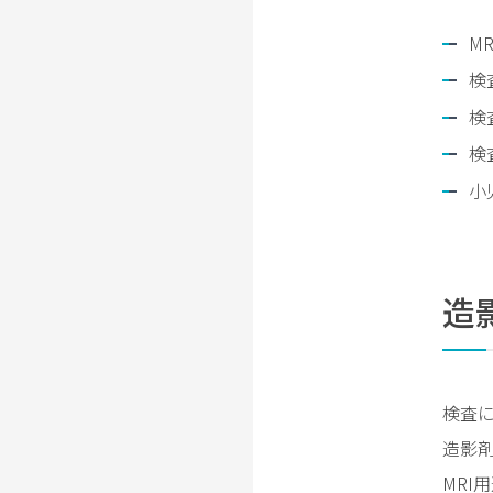
て
M
病
院
検
か
検
ら
検
の
周
小
知
事
項
に
造
つ
い
て
輸
検査に
血
造影
拒
MR
否