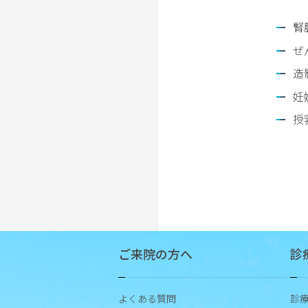
患
腎
者
に
ぜ
対
造
す
妊
る
当
授
院
の
基
本
方
針
に
つ
ご来院の方へ
診
い
て
よくある質問
診