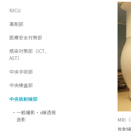
場
NICU
外
来
薬剤部
の
ご
医療安全対策部
案
内
感染対策部（ICT、
AST）
入
院
中央手術部
の
ご
中央検査部
案
内
中央放射線部
専
一般撮影・x線透視
門
造影
MR
外
来
放射