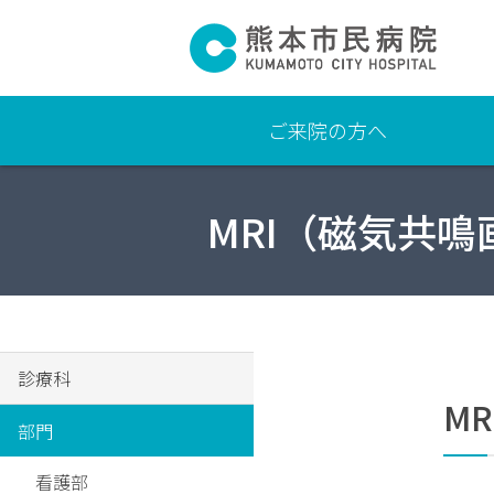
ご来院の方へ
よ
MRI（磁気共
く
あ
る
質
問
交通
診療科
アク
MR
セ
部門
ス・
駐車
看護部