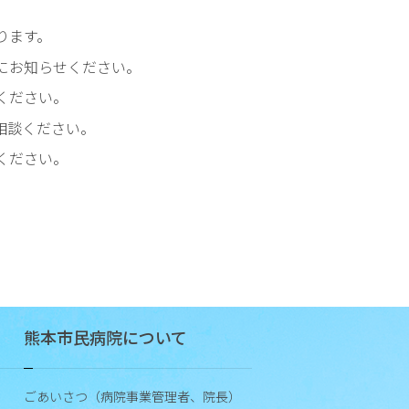
臨
ります。
床
指
にお知らせください。
標
ください。
患
相談ください。
者
ください。
満
足
度
調
査
診
療
実
熊本市民病院について
績
研
ごあいさつ（病院事業管理者、院長）