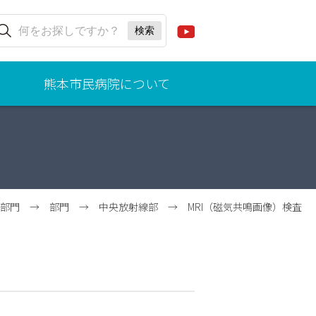
熊本市民病院について
ごあ
いさ
つ
（病
院事
業管
部門
→
部門
→
中央放射線部
→
MRI（磁気共鳴画像）検査
理
者、
院
長）
理