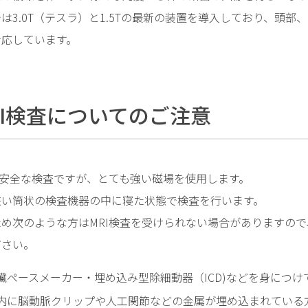
お
は3.0T（テスラ）と1.5Tの最新の装置を導入しており、頭
知
対応しています。
ら
せ
RI検査についてのご注意
は安全な検査ですが、とても強い磁場を使用します。
狭い筒状の検査機器の中に寝た状態で検査を行います。
ため次のような方はMRI検査を受けられない場合がありますの
ださい。
臓ペースメーカー・埋め込み型除細動器（ICD)などを身につけ
内に脳動脈クリップや人工関節などの金属が埋め込まれている