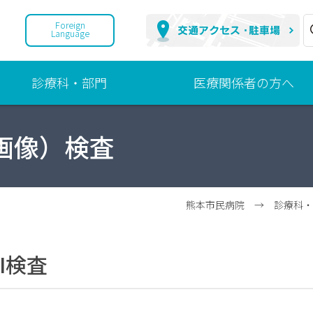
Foreign
Language
診療科・部門
医療関係者の方へ
診
地
鳴画像）検査
療
域
科
連
携
部
へ
門
の
熊本市民病院
→
診療科・
取
組
I検査
ご
紹
介