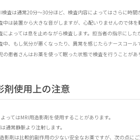
RI検査は通常20分～30分ほど、検査内容によってはさらに時
査中は装置から大きな音がしますが、心配いりませんので体を
査によっては息を止めながら検査します。担当者の指示にした
査中、もし気分が悪くなったり、異常を感じたらナースコール
児の患者さんはお薬を使って眠った状態で検査を行うことがあ
影剤使用上の注意
よってはMRI用造影剤を使用することがあります。
剤は通常静脈より注射します。
I用造影剤は比較的副作用の少ない安全なお薬ですが、次の点に