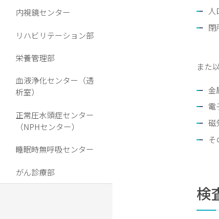
書等
人
内視鏡センター
につ
閉
いて
リハビリテーション部
施
栄養管理部
設
また
紹
血液浄化センター（透
介
金
析室）
未
電
正常圧水頭症センター
収
磁
（NPHセンター）
金
へ
そ
睡眠時無呼吸センター
の
対
がん診療部
応
に
検
つ
い