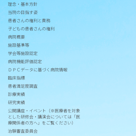
究
理念・基本方針
実
当院の目指す姿
績
患者さんの権利と責務
子どもの患者さんの権利
公開
講
病院概要
座・
施設基準等
イベ
学会等施設認定
ント
病院機能評価認定
（※
ＤＰＣデータに基づく病院情報
医療
臨床指標
者を
患者満足度調査
対象
診療実績
とし
た研
研究実績
修
公開講座・イベント（※医療者を対象
会・
とした研修会・講演会については「医
療関係者の方へ」をご覧ください）
講演
会に
治験審査委員会