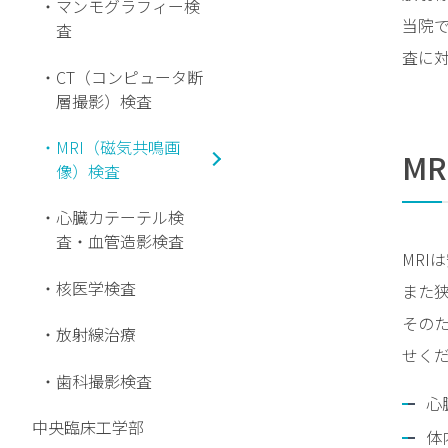
マンモグラフィー検
当院で
査
患
者
査に
CT（コンピュータ断
サ
層撮影）検査
ポ
ー
MRI（磁気共鳴画
ト
M
像）検査
セ
ン
心臓カテーテル検
タ
査・血管造影検査
ー
MRI
の
核医学検査
また
ご
案
その
放射線治療
内
せく
歯科撮影検査
診断
心
書・
中央臨床工学部
証明
体