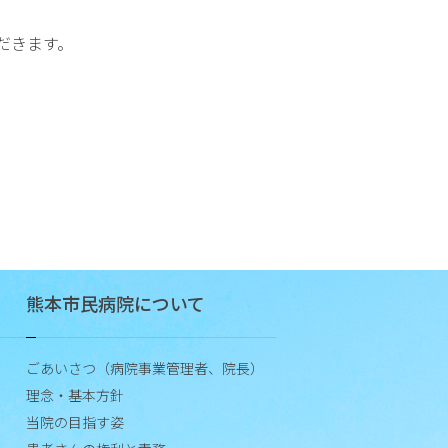
つい
ては
だきます。
「医
療関
係者
の方
へ」
をご
覧く
ださ
い）
治
熊本市民病院について
験
審
査
ごあいさつ（病院事業管理者、院長）
委
理念・基本方針
員
当院の目指す姿
会