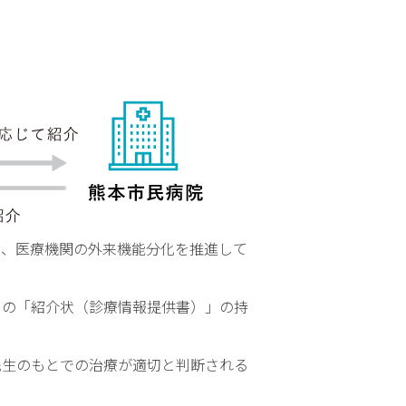
念・
基本
方針
当
院
の
目
指
す
姿
に、医療機関の外来機能分化を推進して
患
者
さ
らの「紹介状（診療情報提供書）」の持
ん
の
権
先生のもとでの治療が適切と判断される
利
と