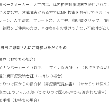
臓ペースメーカー、人工内耳、体内神経刺激装置を使用されて
が必要な方、意識障害がある方ではMRI検査をお受けできませ
レーン、人工骨頭、プレート類、人工弁、動脈瘤クリップ、血
、義眼をご使用の方は、MRI検査をお受けできない可能性があ
診当日に患者さんにご持参いただくもの
察券（お持ちの場合）
イナンバーカード（以下、「マイナ保険証」）（お持ちでない
種公費医療受給者証（お持ちの場合）
かりつけ医からの紹介状（診療情報提供書）（かかりつけ医の
像のCDやフィルム等（かかりつけ医の先生から渡された場合）
薬手帳（お持ちの場合）