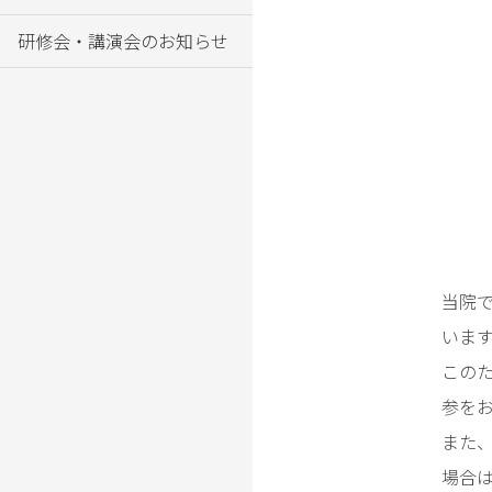
場
研修会・講演会のお知らせ
外
来
の
ご
案
内
入
院
の
当院
ご
案
いま
内
この
専
参を
門
また
外
場合
来