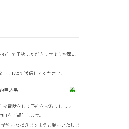
責
務
子
ど
も
の
患
-9397）で予約いただきますようお願い
者
さ
ーにFAXで送信してください。
ん
の
権
約申込票
利
直接電話をして予約をお取りします。
病
院
約日をご報告します。
概
へ予約いただきますようお願いいたしま
要