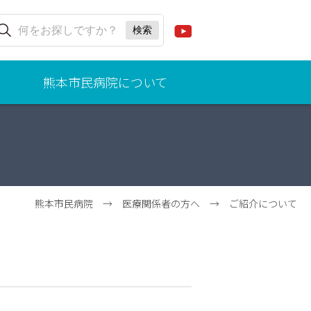
熊本市民病院について
ごあ
いさ
つ
（病
院事
業管
熊本市民病院
→
医療関係者の方へ
→
ご紹介について
理
者、
院
長）
理