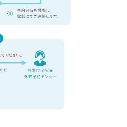
臨
床
指
標
患
者
満
足
度
調
査
診
療
実
績
研