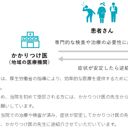
に
つ
い
て
保
険
薬
局
の
方
へ
では、厚生労働省の指導により、効率的な医療を提供するため
研
す。
修
ため、当院を初めて受診される方には、かかりつけ医の先生か
会・
お願いしています。
講
演
、当院での治療や検査が済み、症状が安定してかかりつけ医の
会
は、かかりつけ医の先生に逆紹介させていただいています。
の