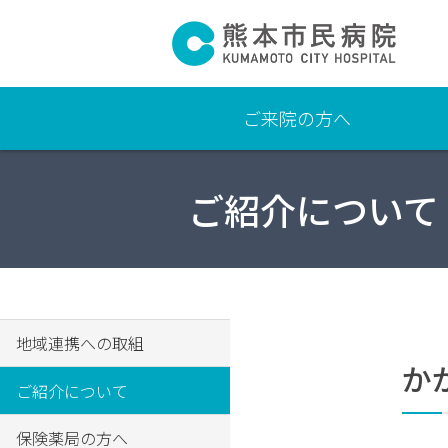
ご来院の方へ
よ
ご紹介について
く
あ
る
質
問
交通
地域連携への取組
アク
か
セ
ご紹介について
ス・
駐車
保険薬局の方へ