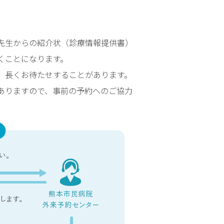
評
価
）
認
定
先生からの紹介状（診療情報提供書）
Ｄ
くことになります。
Ｐ
、長くお待たせすることがあります。
Ｃ
ありますので、事前の予約へのご協力
デ
ー
タ
に
基
づ
く
病
院
情
報