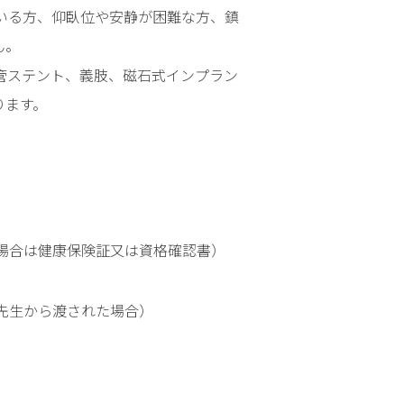
究
いる方、仰臥位や安静が困難な方、鎮
実
ん。
績
管ステント、義肢、磁石式インプラン
公開
ります。
講
座・
イベ
ント
（※
医療
者を
場合は健康保険証又は資格確認書）
対象
とし
た研
先生から渡された場合）
修
会・
講演
会に