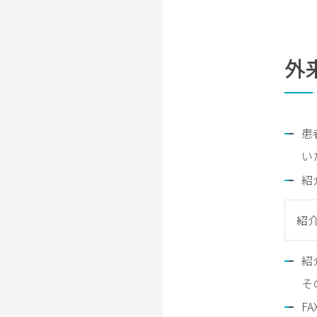
患
者
サ
外
ポ
ー
ト
セ
患
ン
い
タ
ー
紹
の
ご
紹
案
内
紹
診断
そ
書・
証明
F