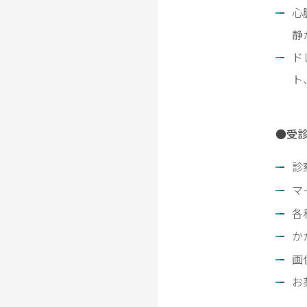
心
静
ド
ト
●
受
診
マ
各
か
画
お