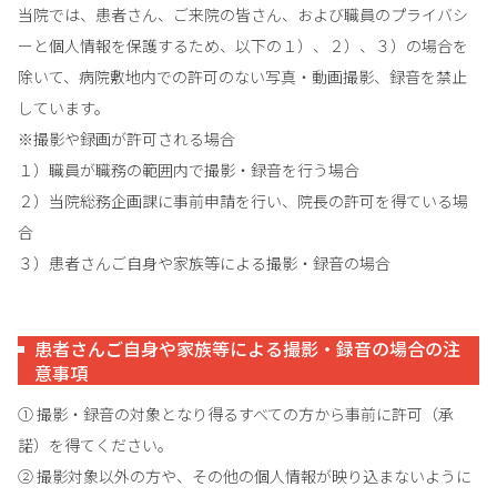
当院では、
患者さん、ご来院の皆さん、および職員のプライバシ
ーと個人情報を保護するため
、以下の１）、２）、３）の場合を
除いて、病院敷地内での許可のない写真・動画撮影、録音を禁止
しています。
※撮影や録画が許可される場合
１）職員が職務の範囲内で撮影・録音を行う場合
２）当院総務企画課に事前申請を行い、院長の許可を得ている場
合
３）患者さんご自身や家族等による撮影・録音の場合
患者さんご自身や家族等による撮影・録音の場合の注
意事項
① 撮影・録音の対象となり得るすべての方から事前に許可（承
諾）を得てください。
② 撮影対象以外の方や、その他の個人情報が映り込まないように