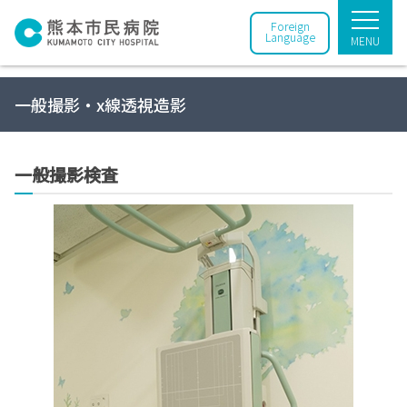
Foreign
Language
MENU
一般撮影・x線透視造影
一般撮影検査