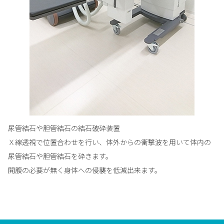
尿管結石や胆管結石の結石破砕装置
Ｘ線透視で位置合わせを行い、体外からの衝撃波を用いて体内の
尿管結石や胆管結石を砕きます。
開腹の必要が無く身体への侵襲を低減出来ます。