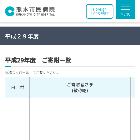
Foreign
Language
MENU
平成２９年度
平成29年度 ご寄附一覧
ご寄附者さま
日 付
(敬称略)