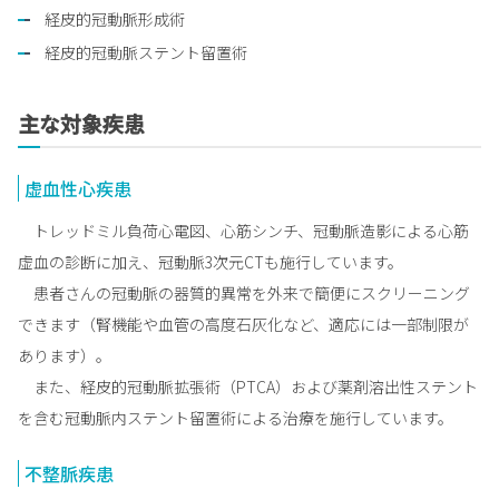
経皮的冠動脈形成術
経皮的冠動脈ステント留置術
主な対象疾患
虚血性心疾患
トレッドミル負荷心電図、心筋シンチ、冠動脈造影による心筋
虚血の診断に加え、冠動脈3次元CTも施行しています。
患者さんの冠動脈の器質的異常を外来で簡便にスクリーニング
できます（腎機能や血管の高度石灰化など、適応には一部制限が
あります）。
また、経皮的冠動脈拡張術（PTCA）および薬剤溶出性ステント
を含む冠動脈内ステント留置術による治療を施行しています。
不整脈疾患