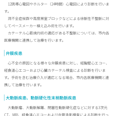
12誘導心電図やホルター（24時間）心電図により診断を行いま
す。
洞不全症候群や高度房室ブロックなどによる徐脈性不整脈に対
してペースメーカー植え込み術を行います。
カテーテル心筋焼灼術の適応がある不整脈については、市内各
医療機関と連携して治療を行います。
弁膜疾患
心不全の原因となる様々な弁膜疾患に対し、経胸壁心エコー、
経食道心エコーおよび心臓カテーテル検査による診断を行いま
す。手術を含む治療介入が適応となる場合、市内各医療機関と連
携して治療を行います。
大動脈疾患、動脈硬化性末梢動脈疾患
大動脈瘤、大動脈解離、閉塞性動脈硬化症などに対する3次元
CT、MRI、経食道心エコーおよび血管造影検査による診断を行っ