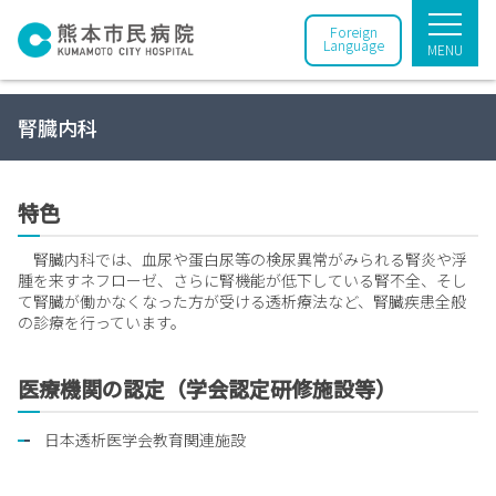
Foreign
Language
MENU
腎臓内科
特色
腎臓内科では、血尿や蛋白尿等の検尿異常がみられる腎炎や浮
腫を来すネフローゼ、さらに腎機能が低下している腎不全、そし
て腎臓が働かなくなった方が受ける透析療法など、腎臓疾患全般
の診療を行っています。
医療機関の認定（学会認定研修施設等）
日本透析医学会教育関連施設