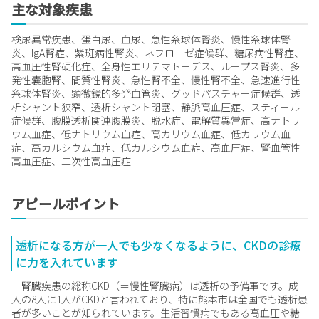
主な対象疾患
検尿異常疾患、蛋白尿、血尿、急性糸球体腎炎、慢性糸球体腎
炎、IgA腎症、紫斑病性腎炎、ネフローゼ症候群、糖尿病性腎症、
高血圧性腎硬化症、全身性エリテマトーデス、ループス腎炎、多
発性嚢胞腎、間質性腎炎、急性腎不全、慢性腎不全、急速進行性
糸球体腎炎、顕微鏡的多発血管炎、グッドパスチャー症候群、透
析シャント狭窄、透析シャント閉塞、静脈高血圧症、スティール
症候群、腹膜透析関連腹膜炎、脱水症、電解質異常症、高ナトリ
ウム血症、低ナトリウム血症、高カリウム血症、低カリウム血
症、高カルシウム血症、低カルシウム血症、高血圧症、腎血管性
高血圧症、二次性高血圧症
アピールポイント
透析になる方が一人でも少なくなるように、CKDの診療
に力を入れています
腎臓疾患の総称CKD（＝慢性腎臓病）は透析の予備軍です。成
人の8人に1人がCKDと言われており、特に熊本市は全国でも透析患
者が多いことが知られています。生活習慣病でもある高血圧や糖