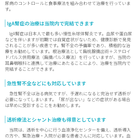
尿病のコントロールと食事療法を組み合わせて治療を行っていま
す。
IgA腎症の治療は当院内で完結できます
IgA腎症は日本人で最も多い慢性糸球体腎炎です。血尿や蛋白尿
などを伴いますが初期では自覚症状がないため、健康診断で発見
されることが多い疾患です。腎不全の予備軍であり、積極的な治
療をお勧めしています。根治療法として扁桃腺摘出術＋ステロイ
ドパルス併用療法（扁摘パルス療法）を行っていますが、当院の
耳鼻咽喉科と連携して治療にあたることにより、治療を当院内で
完結することができます。
急性腎不全などにも対応しています
急性腎不全は治る病気ですが、手遅れになると完治せず透析が
必要になってしまいます。「尿が出ない」などの症状がある場合
は早めに受診することをお勧めします。
透析療法とシャント治療も得意としています
当院は、透析を中心に行う血液浄化センターを備え、透析導入
の方や、緊急治療・入院が必要な患者さんに対応しています。血