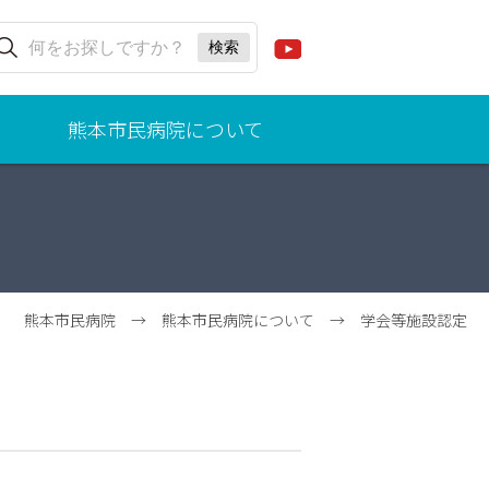
熊本市民病院について
ごあ
いさ
つ
（病
院事
業管
熊本市民病院
→
熊本市民病院について
→
学会等施設認定
理
者、
院
長）
理