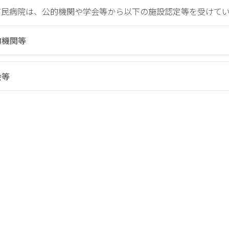
に
市民病院は、公的機関や学会等から以下の施設認定等を受けて
つ
い
て
的機関等
保
険
会等
薬
局
の
方
へ
研
修
会・
講
演
会
の