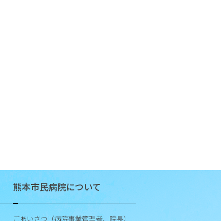
施
設
基
準
等
学
会
等
施
設
認
定
病
熊本市民病院について
院
機
能
ごあいさつ（病院事業管理者、院長）