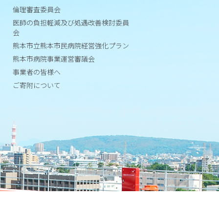
臨
倫理審査委員会
床
医師の負担軽減及び処遇改善検討委員
会
指
標
熊本市立熊本市民病院経営強化プラン
熊本市病院事業運営審議会
患
事業者の皆様へ
者
ご寄附について
満
足
度
調
査
診
療
実
績
研