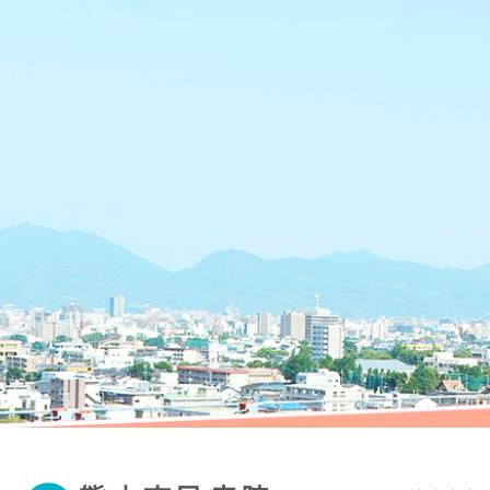
患
者
に
対
す
る
当
院
の
基
本
方
針
に
つ
い
て