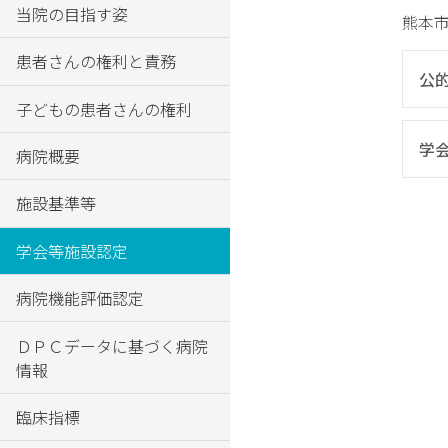
場
当院の目指す姿
熊本
外
患者さんの権利と責務
来
公
の
子どもの患者さんの権利
ご
案
学
病院概要
内
施設基準等
入
院
学会等施設認定
の
ご
病院機能評価認定
案
内
ＤＰＣデータに基づく病院
専
情報
門
外
臨床指標
来