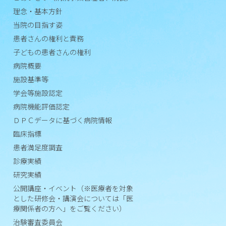
評
理念・基本方針
価
認
当院の目指す姿
定
患者さんの権利と責務
子どもの患者さんの権利
Ｄ
病院概要
Ｐ
施設基準等
Ｃ
学会等施設認定
デ
ー
病院機能評価認定
タ
ＤＰＣデータに基づく病院情報
に
臨床指標
基
患者満足度調査
づ
診療実績
く
研究実績
病
公開講座・イベント（※医療者を対象
院
とした研修会・講演会については「医
情
療関係者の方へ」をご覧ください）
報
治験審査委員会