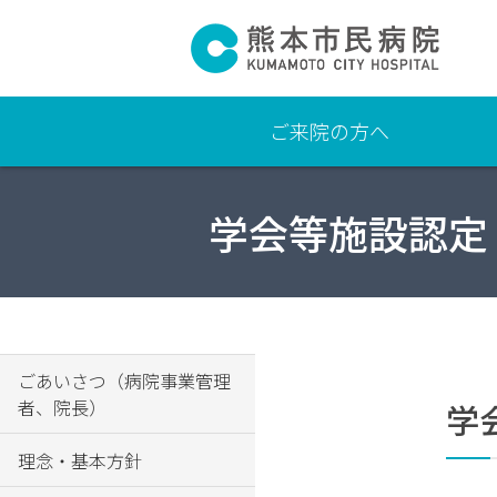
ご来院の方へ
よ
学会等施設認定
く
あ
る
質
問
交通
ごあいさつ（病院事業管理
アク
者、院長）
学
セ
ス・
理念・基本方針
駐車