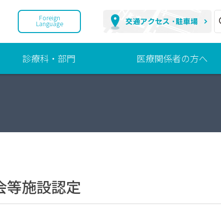
Foreign
Language
診療科・部門
医療関係者の方へ
診
地
療
域
科
連
携
部
へ
門
の
取
組
会等施設認定
ご
紹
介