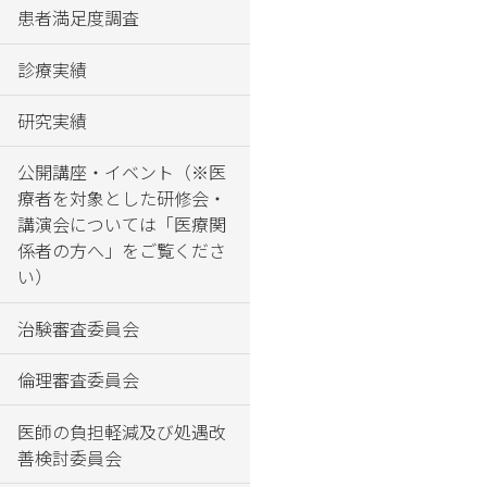
患者満足度調査
患
者
診療実績
サ
ポ
研究実績
ー
ト
公開講座・イベント（※医
セ
療者を対象とした研修会・
ン
講演会については「医療関
タ
係者の方へ」をご覧くださ
ー
い）
の
ご
治験審査委員会
案
内
倫理審査委員会
診断
医師の負担軽減及び処遇改
書・
善検討委員会
証明