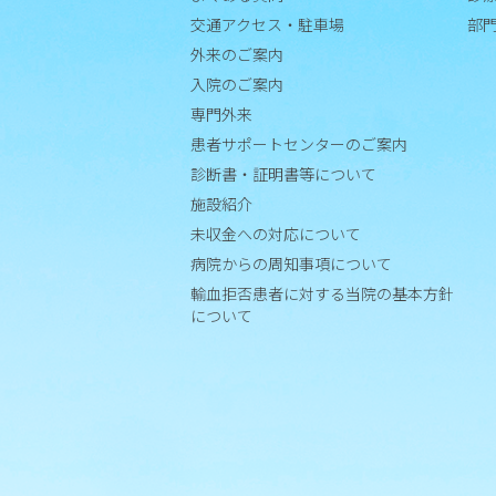
て
交通アクセス・駐車場
部
病
外来のご案内
院
入院のご案内
か
専門外来
ら
患者サポートセンターのご案内
の
診断書・証明書等について
周
施設紹介
知
事
未収金への対応について
項
病院からの周知事項について
に
輸血拒否患者に対する当院の基本方針
つ
について
い
て
輸
血
拒
否