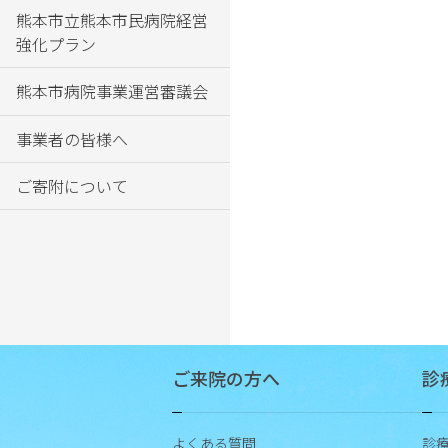
書等
熊本市立熊本市民病院経営
につ
強化プラン
いて
熊本市病院事業運営審議会
施
設
事業者の皆様へ
紹
介
ご寄附について
未
収
金
へ
の
対
応
ご来院の方へ
診
に
つ
い
よくある質問
診