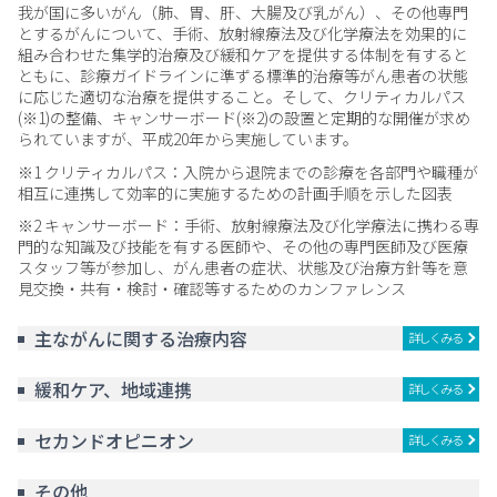
我が国に多いがん（肺、胃、肝、大腸及び乳がん）、その他専門
とするがんについて、手術、放射線療法及び化学療法を効果的に
組み合わせた集学的治療及び緩和ケアを提供する体制を有すると
ともに、診療ガイドラインに準ずる標準的治療等がん患者の状態
に応じた適切な治療を提供すること。そして、クリティカルパス
(※1)の整備、キャンサーボード(※2)の設置と定期的な開催が求め
られていますが、平成20年から実施しています。
※1 クリティカルパス：入院から退院までの診療を各部門や職種が
相互に連携して効率的に実施するための計画手順を示した図表
※2 キャンサーボード：手術、放射線療法及び化学療法に携わる専
門的な知識及び技能を有する医師や、その他の専門医師及び医療
スタッフ等が参加し、がん患者の症状、状態及び治療方針等を意
見交換・共有・検討・確認等するためのカンファレンス
主ながんに関する治療内容
詳しくみる
緩和ケア、地域連携
詳しくみる
セカンドオピニオン
詳しくみる
その他