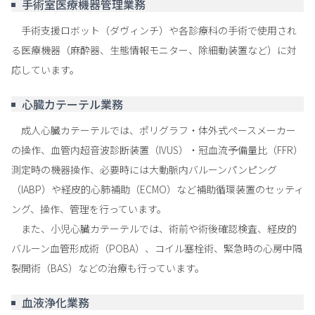
手術室医療機器管理業務
手術支援ロボット（ダヴィンチ）や各診療科の手術で使用され
る医療機器（麻酔器、生態情報モニター、除細動装置など）に対
応しています。
心臓カテーテル業務
成人心臓カテーテルでは、ポリグラフ・体外式ペースメーカー
の操作、血管内超音波診断装置（IVUS）・冠血流予備量比（FFR）
測定時の機器操作、必要時には大動脈内バルーンパンピング
（IABP）や経皮的心肺補助（ECMO）など補助循環装置のセッティ
ング、操作、管理を行っています。
また、小児心臓カテーテルでは、術前や術後確認検査、経皮的
バルーン血管形成術（POBA）、コイル塞栓術、緊急時の心房中隔
裂開術（BAS）などの治療も行っています。
血液浄化業務