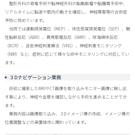
整形外科の脊椎手術や脳神経外科の脳動脈瘤や脳腫瘍手術中、
リアルタイムに脳波や筋肉の動きを確認し、神経障害等の合併症
予防に努めています。
当院では運動誘発電位（MEP）、体性感覚誘発電位（SEP）、聴
性脳幹反応（ABR）、異常筋電反応（AMR）、球海綿体反応
（BCR）、迷走神経刺激療法（VNS）、神経刺激モニタリング
（NIM）など、症例に応じて様々な術中モニタリングに対応してい
ます。
３Dナビゲーション業務
術前に撮影したMRIやCT画像を取り込みモニター画像に映し出
す事により、神経や血管を確認しながら手術を進めることができ
ます。
業務内容は画像取り込み、３Dイメージ像の作成、イメージ像の
位置調整などの装置操作に関わっています。