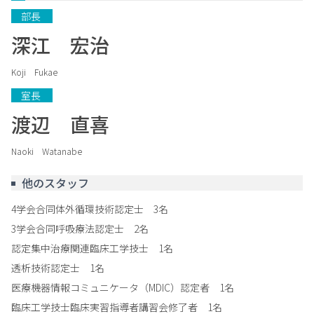
　部長　 
深江 宏治
Koji Fukae
　室長　 
渡辺 直喜
Naoki Watanabe
他のスタッフ
4学会合同体外循環技術認定士 3名
3学会合同呼吸療法認定士 2名
認定集中治療関連臨床工学技士 1名
透析技術認定士 1名
医療機器情報コミュニケータ（MDIC）認定者 1名
臨床工学技士臨床実習指導者講習会修了者 1名