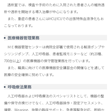
透析室では、検査や手術のために入院された患者さんの維持透
析や透析を開始する導入治療が中心になります。
また、重症の患者さんにはHCU/ICUでの出張特殊血液浄化もお
こなっております。
医療機器管理業務
ＭＥ機器管理センターは病院全部署で使用される輸液ポンプや
シリンジポンプ、人工呼吸器、患者監視モニターなど（約20種、
700台以上）の医療機器の保守管理業務を行っています。
また、職員に向けての医療機器安全講習会の開催などを通して
医療の安全確保に努めています。
呼吸療法業務
人工呼吸器および呼吸療法のスペシャリストとして、機器の整
備や保守点検だけでなく、人工呼吸器操作・設定アセスメント、
挿管、Weaning、抜管の臨床サポート、急患等緊急対応、医師か