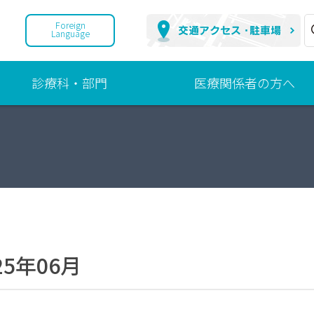
Foreign
Language
診療科・部門
医療関係者の方へ
診
地
療
域
科
連
携
部
へ
門
の
取
組
25年06月
ご
紹
介