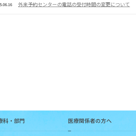
に
外来予約センターの電話の受付時間の変更について
5.06.16
つ
い
て
保
険
薬
局
の
方
へ
研
修
会・
講
療科・部門
医療関係者の方へ
演
会
の