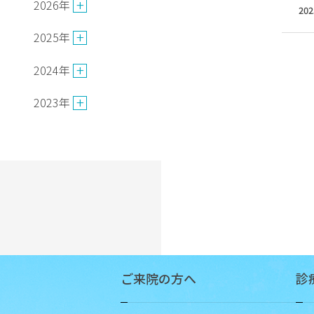
場
2026年
202
外
2025年
来
の
2024年
ご
案
2023年
内
入
院
の
ご
案
内
専
門
ご来院の方へ
診
外
来