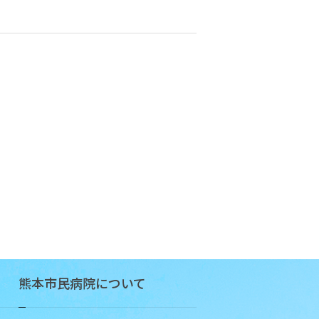
念・
基本
方針
当
院
の
目
指
す
姿
患
者
さ
ん
の
熊本市民病院について
権
利
と