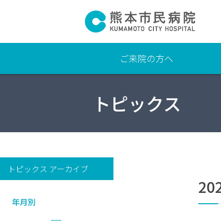
ご来院の方へ
よ
トピックス
く
あ
る
質
問
交通
トピックス アーカイブ
アク
20
セ
ス・
年月別
駐車