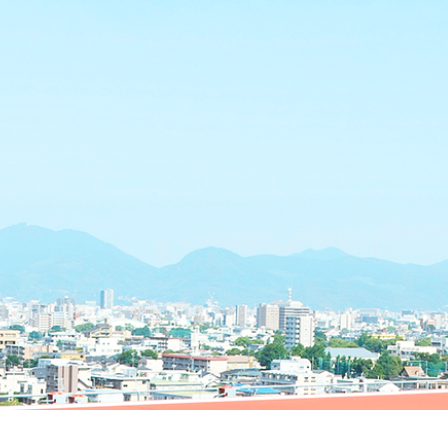
書等
につ
いて
施
設
紹
介
未
収
金
へ
の
対
応
に
つ
い