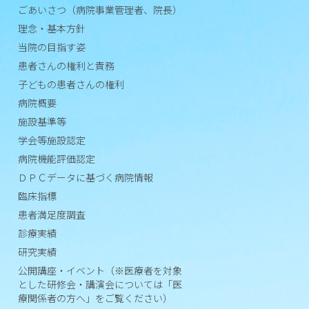
ごあいさつ（病院事業管理者、院長）
責
理念・基本方針
務
当院の目指す姿
子
患者さんの権利と責務
ど
子どもの患者さんの権利
も
病院概要
の
施設基準等
患
学会等施設認定
者
さ
病院機能評価認定
ん
ＤＰＣデータに基づく病院情報
の
臨床指標
権
患者満足度調査
利
診療実績
研究実績
病
院
公開講座・イベント（※医療者を対象
とした研修会・講演会については「医
概
療関係者の方へ」をご覧ください）
要