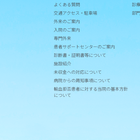
よくある質問
診
患
交通アクセス・駐車場
部
者
外来のご案内
サ
入院のご案内
ポ
専門外来
ー
患者サポートセンターのご案内
ト
セ
診断書・証明書等について
ン
施設紹介
タ
未収金への対応について
ー
病院からの周知事項について
の
輸血拒否患者に対する当院の基本方針
ご
について
案
内
診断
書・
証明