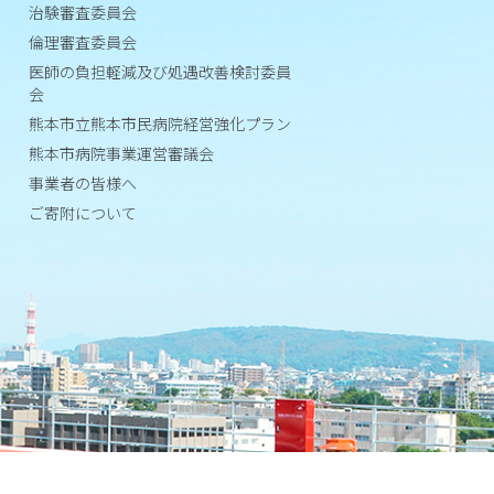
治験審査委員会
施
倫理審査委員会
設
医師の負担軽減及び処遇改善検討委員
基
会
準
熊本市立熊本市民病院経営強化プラン
等
熊本市病院事業運営審議会
事業者の皆様へ
学
会
ご寄附について
等
施
設
認
定
病
院
機
能