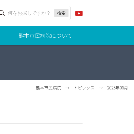
熊本市民病院について
ごあ
いさ
つ
（病
院事
業管
熊本市民病院
→
トピックス
→
2025年06月
理
者、
院
長）
理