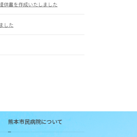
念・
提供書を作成いたしました
基本
方針
ました
当
院
の
目
指
す
姿
患
者
さ
ん
の
熊本市民病院について
権
利
と