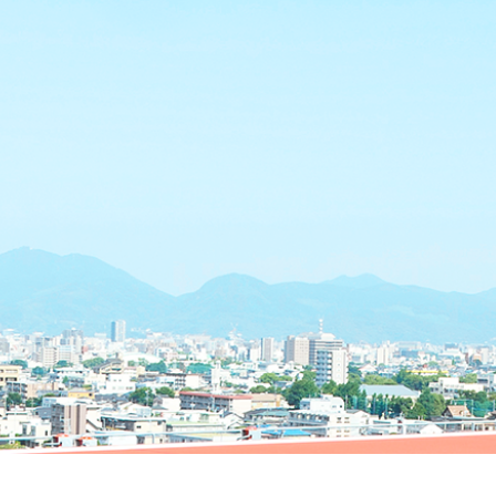
書等
につ
いて
施
設
紹
介
未
収
金
へ
の
対
応
に
つ
い