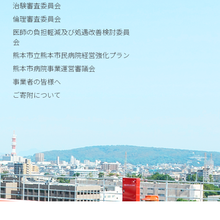
治験審査委員会
施
倫理審査委員会
設
医師の負担軽減及び処遇改善検討委員
基
会
準
熊本市立熊本市民病院経営強化プラン
等
熊本市病院事業運営審議会
事業者の皆様へ
学
会
ご寄附について
等
施
設
認
定
病
院
機
能