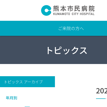
ご来院の方へ
よ
トピックス
く
あ
る
質
問
交通
トピックス アーカイブ
アク
20
セ
ス・
年月別
駐車