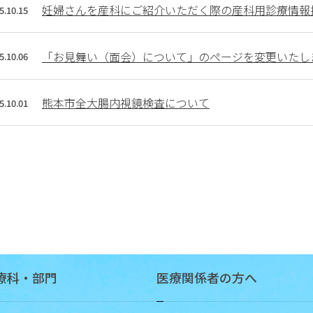
に
妊婦さんを産科にご紹介いただく際の産科用診療情報
5.10.15
つ
い
て
「お見舞い（面会）について」のページを変更いたし
5.10.06
保
険
熊本市全大腸内視鏡検査について
5.10.01
薬
局
の
方
へ
研
修
会・
講
療科・部門
医療関係者の方へ
演
会
の