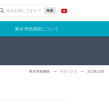
熊本市民病院について
ごあ
いさ
つ
（病
院事
業管
熊本市民病院
→
トピックス
→
2025年10月
理
者、
院
長）
理