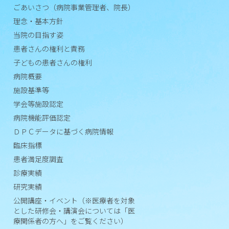
ごあいさつ（病院事業管理者、院長）
責
理念・基本方針
務
当院の目指す姿
子
患者さんの権利と責務
ど
子どもの患者さんの権利
も
病院概要
の
施設基準等
患
学会等施設認定
者
さ
病院機能評価認定
ん
ＤＰＣデータに基づく病院情報
の
臨床指標
権
患者満足度調査
利
診療実績
研究実績
病
院
公開講座・イベント（※医療者を対象
とした研修会・講演会については「医
概
療関係者の方へ」をご覧ください）
要