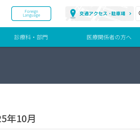
Foreign
Language
診療科・部門
医療関係者の方へ
診
地
療
域
科
連
携
部
へ
門
の
取
組
25年10月
ご
紹
介