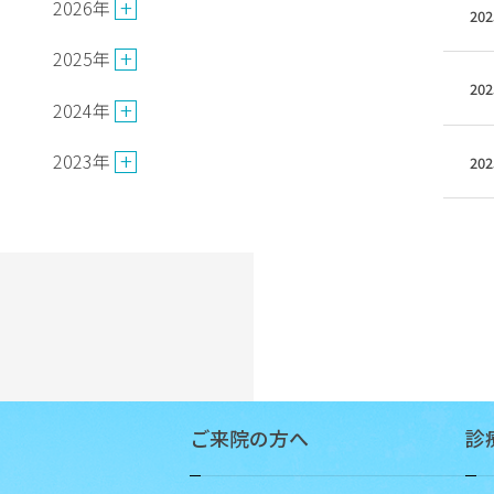
場
2026年
202
外
2025年
来
202
の
2024年
ご
案
2023年
202
内
入
院
の
ご
案
内
専
門
ご来院の方へ
診
外
来