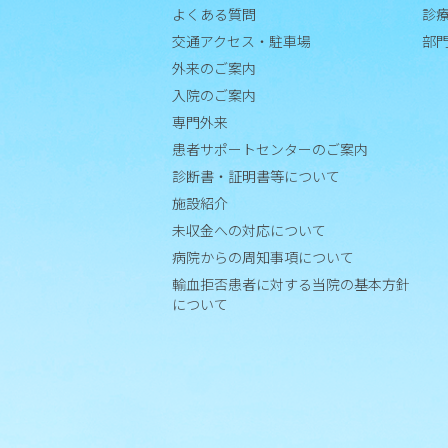
よくある質問
診
患
交通アクセス・駐車場
部
者
外来のご案内
サ
入院のご案内
ポ
専門外来
ー
患者サポートセンターのご案内
ト
セ
診断書・証明書等について
ン
施設紹介
タ
未収金への対応について
ー
病院からの周知事項について
の
輸血拒否患者に対する当院の基本方針
ご
について
案
内
診断
書・
証明