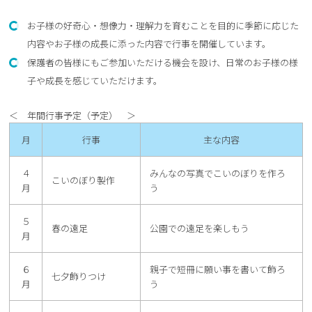
お子様の好奇心・想像力・理解力を育むことを目的に季節に応じた
内容やお子様の成長に添った内容で行事を開催しています。
保護者の皆様にもご参加いただける機会を設け、日常のお子様の様
子や成長を感じていただけます。
＜ 年間行事予定（予定） ＞
月
行事
主な内容
４
みんなの写真でこいのぼりを作ろ
こいのぼり製作
月
う
５
春の遠足
公園での遠足を楽しもう
月
６
親子で短冊に願い事を書いて飾ろ
七夕飾りつけ
月
う