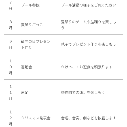
７
プール参観
プール活動の様子をご覧ください
月
８
夏祭りのゲームや盆踊りを楽しも
夏祭りごっこ
月
う
９
敬老の日プレゼン
親子でプレゼント作りを楽しもう
月
ト作り
１
０
運動会
かけっこ・お遊戯を頑張ります
月
１
１
遠足
動物園での遠足を楽しもう
月
１
２
クリスマス発表会
合唱、合奏、劇などを披露します
月