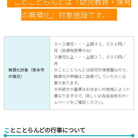
ことことらんどは「幼児教育・保育
の無償化」対象施設です。
０～２歳児・・・上限４２，０００円／
月（非課税世帯のみ）
３歳児以上・・・上限３７，０００円／
月
無償化対象（熊本市
※ことことらんどは認可外保育園なので、
の場合）
無償化の申請はご自身でしていただく必
要があります。
※手続きや基準はお住まいの地域によって
異なりますので、詳しくは各自治体のホー
ムページをご確認ください。
ことことらんどの行事について