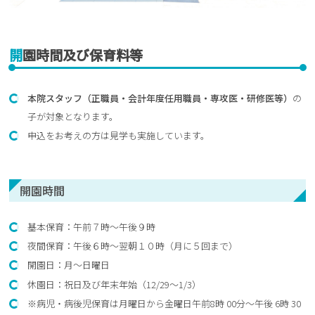
開園時間及び保育料等
本院スタッフ（正職員・会計年度任用職員・専攻医・研修医等）
の
子が対象となります。
申込をお考えの方は見学も実施しています。
開園時間
基本保育：午前７時～午後９時
夜間保育：午後６時～翌朝１０時（月に５回まで）
開園日：月～日曜日
休園日：祝日及び年末年始（12/29～1/3）
※病児・病後児保育は月曜日から金曜日午前8時 00分～午後 6時 30